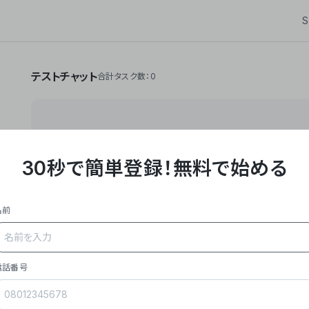
S
テストチャット
合計タスク数：0
30秒で簡単登録！
無料で始める
**Yoom株式会社は、ビジネスオートメーションSaaS
API・RPA・OCRなどの技術をノーコードで組み合
作業やデスクワークを自動化するサービスを提供して
名前
### 事業内容
- **主力プロダクト「Yoom」**: SaaS連携デ
メール対応、請求書処理、日報作成などの業務を自動
を重視し、セールスからバックオフィスまで対応。
電話番号
- **実績**: 国内利用社数20,000社超、直近成
成長。
- **強み**: すべての自動化技術を1プラットフォ