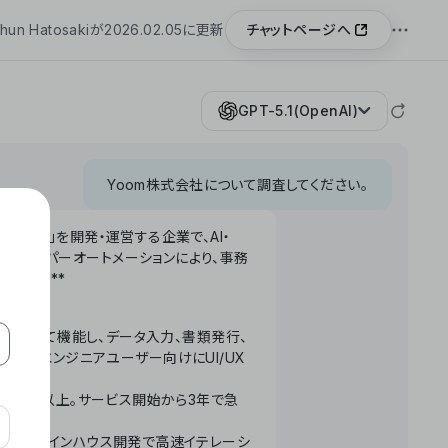
チャットページへ
hun Hatosakiが2026.02.05に更新
GPT-5.1(OpenAI)
Yoom株式会社について調査してください。
「Yoom」を開発・運営する企業で、AI・
わせたハイパーオートメーションにより、事務
います。**
ータベースとして機能し、データ入力、書類発行、
化。非エンジニアユーザー向けにUI/UX
長率300%以上。サービス開始から3年で急
ームで完結。インハウス開発で高速イテレーシ