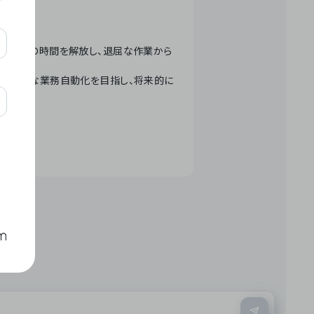
テクノロジーで人々の時間を解放し、退屈な作業から
ation」 – 世界的な業務自動化を目指し、将来的に