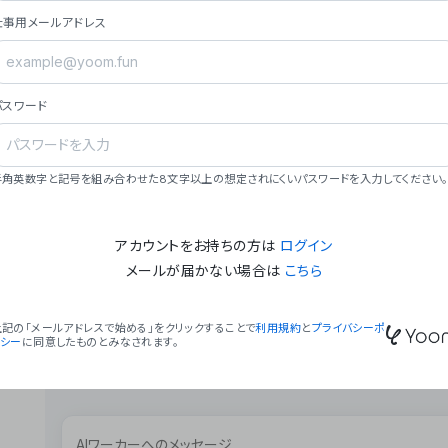
ョン（週2回以上デプロイ）。
仕事用メールアドレス
### ミッション・ビジョン
- **ミッション**: 「We Make Time」 – 
自由に。
パスワード
- **ビジョン**: 「Global Business Autom
売上1,000億円規模の事業構築。
### 会社概要
半角英数字と記号を組み合わせた8文字以上の想定されにくいパスワードを入力してください。
- **代表者**: 波戸﨑 駿（代表取締役）。
アカウントをお持ちの方は
ログイン
メールが届かない場合は
こちら
上記の「メールアドレスで始める」をクリックすることで
利用規約
と
プライバシーポ
リシー
に同意したものとみなされます。