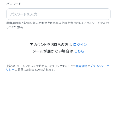
パスワード
半角英数字と記号を組み合わせた8文字以上の想定されにくいパスワードを入力
してください。
アカウントをお持ちの方は
ログイン
メールが届かない場合は
こちら
上記の「メールアドレスで始める」をクリックすることで
利用規約
と
プライバシーポ
リシー
に同意したものとみなされます。