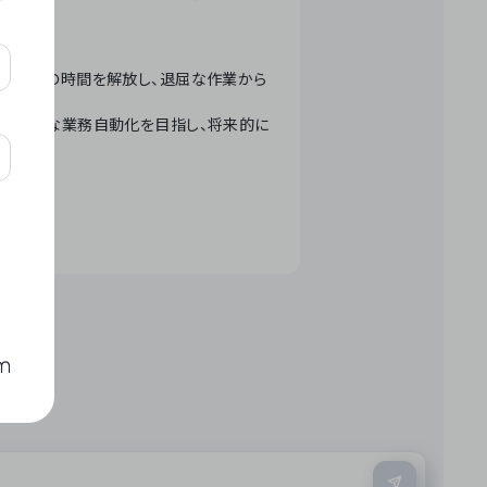
テクノロジーで人々の時間を解放し、退屈な作業から
ation」 – 世界的な業務自動化を目指し、将来的に