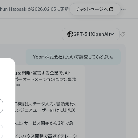
チャットページへ
hun Hatosakiが2026.02.05に更新
GPT-5.1(OpenAI)
Yoom株式会社について調査してください。
「Yoom」を開発・運営する企業で、AI・
わせたハイパーオートメーションにより、事務
います。**
ータベースとして機能し、データ入力、書類発行、
化。非エンジニアユーザー向けにUI/UX
長率300%以上。サービス開始から3年で急
ームで完結。インハウス開発で高速イテレーシ