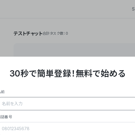
S
テストチャット
合計タスク数：0
30秒で簡単登録！
無料で始める
**Yoom株式会社は、ビジネスオートメーションSaaS
API・RPA・OCRなどの技術をノーコードで組み合
作業やデスクワークを自動化するサービスを提供して
名前
### 事業内容
- **主力プロダクト「Yoom」**: SaaS連携デ
メール対応、請求書処理、日報作成などの業務を自動
を重視し、セールスからバックオフィスまで対応。
電話番号
- **実績**: 国内利用社数20,000社超、直近成
成長。
- **強み**: すべての自動化技術を1プラットフォ