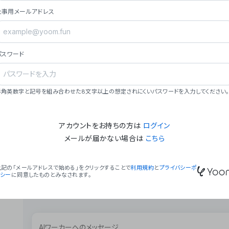
ョン（週2回以上デプロイ）。
仕事用メールアドレス
### ミッション・ビジョン
- **ミッション**: 「We Make Time」 – 
自由に。
パスワード
- **ビジョン**: 「Global Business Autom
売上1,000億円規模の事業構築。
### 会社概要
半角英数字と記号を組み合わせた8文字以上の想定されにくいパスワードを入力してください。
- **代表者**: 波戸﨑 駿（代表取締役）。
アカウントをお持ちの方は
ログイン
メールが届かない場合は
こちら
上記の「メールアドレスで始める」をクリックすることで
利用規約
と
プライバシーポ
リシー
に同意したものとみなされます。