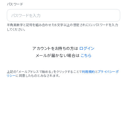
パスワード
半角英数字と記号を組み合わせた8文字以上の想定されにくいパスワードを入力
してください。
アカウントをお持ちの方は
ログイン
メールが届かない場合は
こちら
上記の「メールアドレスで始める」をクリックすることで
利用規約
と
プライバシーポ
リシー
に同意したものとみなされます。