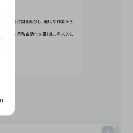
テクノロジーで人々の時間を解放し、退屈な作業から
ation」 – 世界的な業務自動化を目指し、将来的に