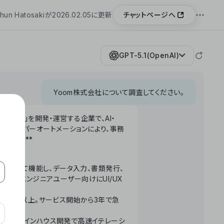
チャットページへ
hun Hatosakiが2026.02.05に更新
GPT-5.1(OpenAI)
Yoom株式会社について調査してください。
「Yoom」を開発・運営する企業で、AI・
わせたハイパーオートメーションにより、事務
います。**
ータベースとして機能し、データ入力、書類発行、
化。非エンジニアユーザー向けにUI/UX
長率300%以上。サービス開始から3年で急
ームで完結。インハウス開発で高速イテレーシ