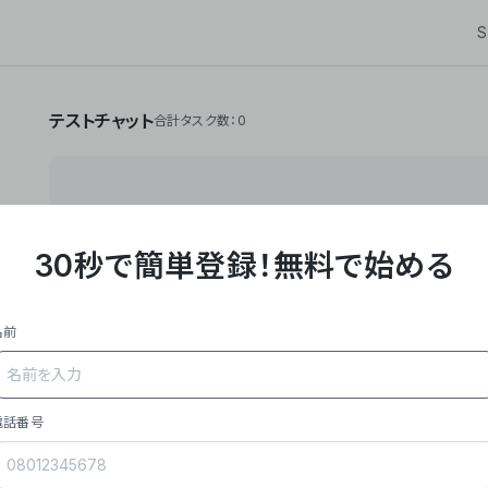
S
テストチャット
合計タスク数：0
30秒で簡単登録！
無料で始める
**Yoom株式会社は、ビジネスオートメーションSaaS
API・RPA・OCRなどの技術をノーコードで組み合
作業やデスクワークを自動化するサービスを提供して
名前
### 事業内容
- **主力プロダクト「Yoom」**: SaaS連携デ
メール対応、請求書処理、日報作成などの業務を自動
を重視し、セールスからバックオフィスまで対応。
電話番号
- **実績**: 国内利用社数20,000社超、直近成
成長。
- **強み**: すべての自動化技術を1プラットフォ