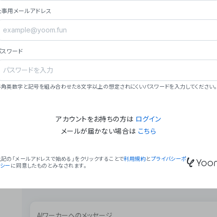
ョン（週2回以上デプロイ）。
仕事用メールアドレス
### ミッション・ビジョン
- **ミッション**: 「We Make Time」 – 
自由に。
パスワード
- **ビジョン**: 「Global Business Autom
売上1,000億円規模の事業構築。
### 会社概要
半角英数字と記号を組み合わせた8文字以上の想定されにくいパスワードを入力してください。
- **代表者**: 波戸﨑 駿（代表取締役）。
アカウントをお持ちの方は
ログイン
メールが届かない場合は
こちら
上記の「メールアドレスで始める」をクリックすることで
利用規約
と
プライバシーポ
リシー
に同意したものとみなされます。