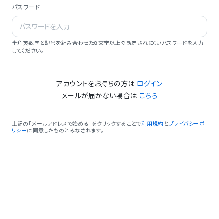
パスワード
半角英数字と記号を組み合わせた8文字以上の想定されにくいパスワードを入力
してください。
アカウントをお持ちの方は
ログイン
メールが届かない場合は
こちら
上記の「メールアドレスで始める」をクリックすることで
利用規約
と
プライバシーポ
リシー
に同意したものとみなされます。